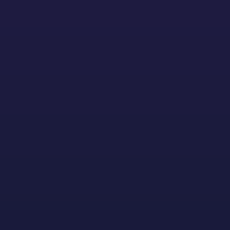
循环经济
通过资源循环利用减少浪费和污染